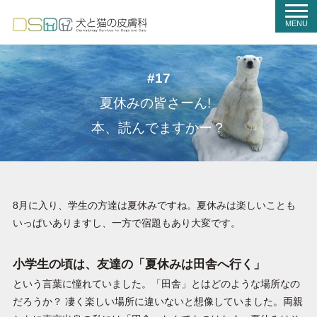
t
o
MENU
g
g
l
e
n
#17
a
v
夏休みの皆さーん!
i
g
a
本、読んでますかー？
t
i
o
n
8月に入り、学生の方達は夏休みですね。夏休みは楽しいことも
いっぱいありますし、一方で宿題もあり大変です。
小学生の頃は、友達の「夏休みは田舎へ行く」
という言葉に憧れていました。「田舎」とはどのような場所なの
だろうか？ 凄く楽しい場所に違いないと想像していました。両親