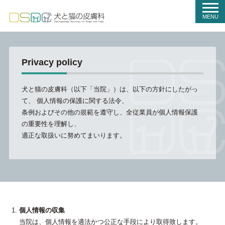
t
o
MENU
g
g
l
e
n
a
Privacy policy
v
i
g
a
犬と猫の皮膚科（以下「当院」）は、以下の方針にしたがっ
t
て、 個人情報の保護に関する法令、
i
o
条例およびその他の規範を遵守し、全従業員が個人情報保護
n
の重要性を理解し、
適正な取扱いに努めてまいります。
個人情報の収集
当院は、個人情報を適法かつ公正な手段により取得致します。