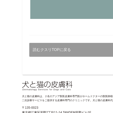
読むクスリTOPに戻る
犬と猫の皮膚科は、２名のアジア獣医皮膚科専門医がホームドクターの獣医師様
二次診療サービスをご提供する皮膚科専門のクリニックです。犬と猫の皮膚科代
〒135-0023
東京都江東区平野2丁目11-14 TANDEM平野ビル1F