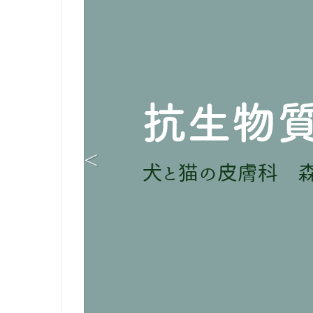
Previo
us