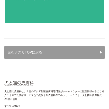
Previo
Next
us
読むクスリTOPに戻る
犬と猫の皮膚科は、２名のアジア獣医皮膚科専門医がホームドクターの獣医師様からのご紹
介により二次診療サービスをご提供する皮膚科専門のクリニックです。犬と猫の皮膚科代
表:村山信雄
〒135-0023