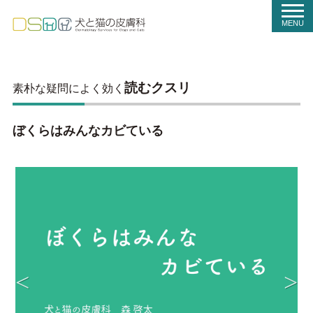
t
o
MENU
g
g
l
e
n
a
読むクスリ
素朴な疑問によく効く
v
i
g
a
ぼくらはみんなカビている
t
i
o
n