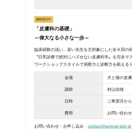
随時受付中
「皮膚科の基礎」
～偉大なる小さな一歩～
臨床経験の浅い、若い先生を主対象にした全６回の
〝日常診療で絶対にハズせない皮膚科学〟を完全マ
ワークショップスタイルで洞察力と診断力を鍛える
会場
犬と猫の皮膚
講師
村山信雄
日時
ご希望月から
費用
お問い合わせ
お問い合わせ・お申し込み
contact@animal-skin.jp