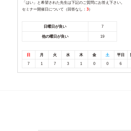
「はい」と希望された先生は下記のご質問にお答え下さい。
セミナー開催日について（回答なし：
3
）
日曜日が良い
7
他の曜日が良い
19
日
月
火
水
木
金
土
平日
7
1
7
3
1
0
0
6