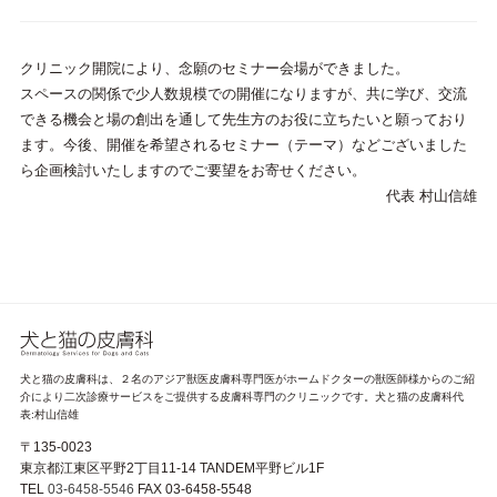
クリニック開院により、念願のセミナー会場ができました。
スペースの関係で少人数規模での開催になりますが、共に学び、交流
できる機会と場の創出を通して先生方のお役に立ちたいと願っており
ます。今後、開催を希望されるセミナー（テーマ）などございました
ら企画検討いたしますのでご要望をお寄せください。
代表 村山信雄
犬と猫の皮膚科は、２名のアジア獣医皮膚科専門医がホームドクターの獣医師様からのご紹
介により二次診療サービスをご提供する皮膚科専門のクリニックです。犬と猫の皮膚科代
表:村山信雄
〒135-0023
東京都江東区平野2丁目11-14 TANDEM平野ビル1F
TEL
03-6458-5546
FAX 03-6458-5548