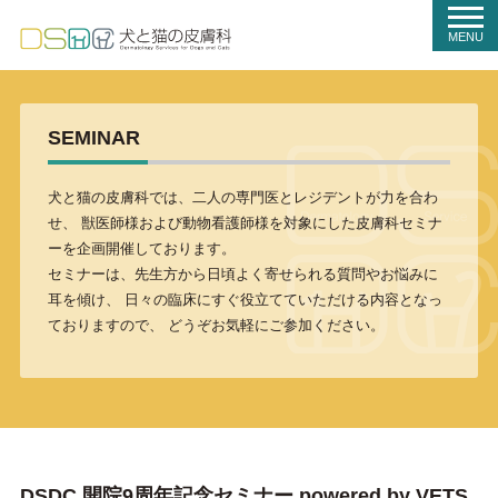
t
o
MENU
g
g
l
e
n
a
SEMINAR
v
i
g
a
犬と猫の皮膚科では、二人の専門医とレジデントが力を合わ
t
せ、
獣医師様および動物看護師様を対象にした皮膚科セミナ
i
o
ーを企画開催しております。
n
セミナーは、先生方から日頃よく寄せられる質問やお悩みに
耳を傾け、
日々の臨床にすぐ役立てていただける内容となっ
ておりますので、
どうぞお気軽にご参加ください。
DSDC 開院9周年記念セミナー powered by VETS